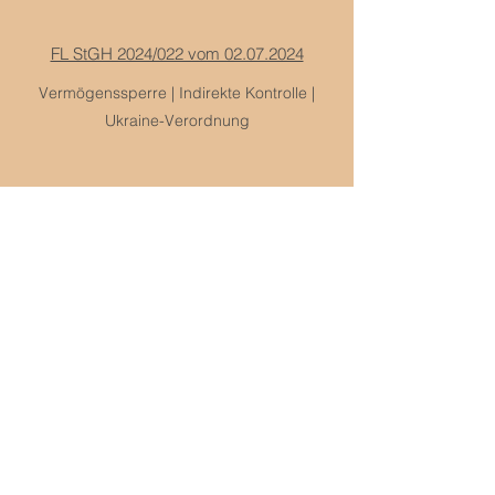
FL StGH 2024/022 vom 02.07.2024
Vermögenssperre | Indirekte Kontrolle |
Ukraine-Verordnung
FL VGH 2023/105 vom 15.03.2024
Nichtanwendung von Zwangsmassnahmen
| ISG
FL VGH 2023/059 vom 05.02.2024
Eigentum | Indirekte Kontrolle| Ukraine-
Verordnung