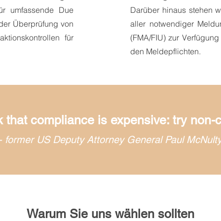
für umfassende Due
Darüber hinaus stehen wi
i der Überprüfung von
aller notwendiger Meld
ktionskontrollen für
(FMA/FIU) zur Verfügung
den Meldepflichten.
nk that compliance is expensive: try non
- former US Deputy Attorney General Paul McNult
Warum Sie uns wählen sollten