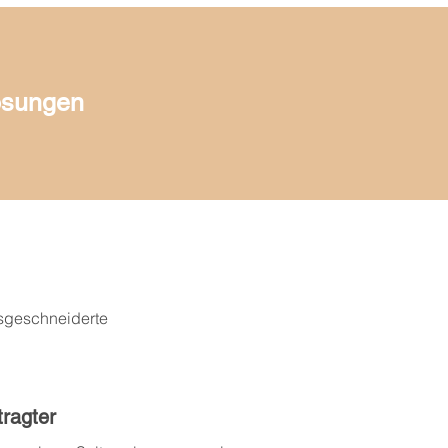
ösungen
ssgeschneiderte
ragter