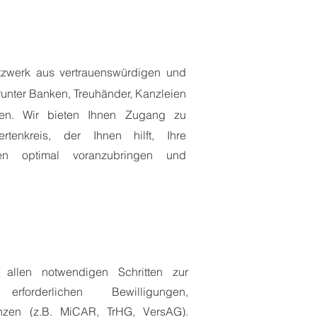
tzwerk aus vertrauenswürdigen und
arunter Banken, Treuhänder, Kanzleien
ten. Wir
bie
ten
Ihnen Zugang zu
pertenkreis, der Ihnen hilft, I
hre
ssen optimal voranzubringen und
i allen notwendigen
Schritten
zur
er
erforderlichen
Bewilligungen,
zen (z.B. MiCAR, TrHG, VersAG).