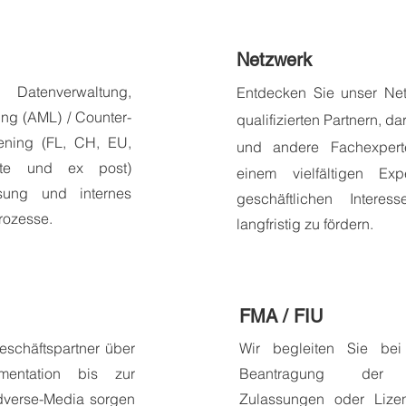
Netzwerk
Datenverwaltung,
Entdecken Sie unser Ne
ing (AML) / Counter-
qualifizierten Partnern, d
ening (
FL, CH, EU,
und andere Fachexper
ante und ex post)
einem
vielfältigen Ex
ssung und internes
geschäftlichen Intere
rozesse.
langfristig zu fördern.
FMA / FIU
schäftspartner über
Wir begleiten Sie be
mentation bis zur
Beantragung d
dverse-Media sorgen
Zulassungen
oder Lizen