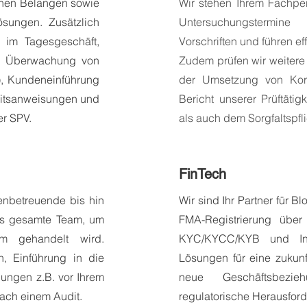
chen Belangen sowie
Wir stehen Ihrem Fachpe
sungen. Zusätzlich
Untersuchungstermine
 im Tagesgeschäft,
Vorschriften und führen e
n, Überwachung von
Zudem prüfen wir weitere 
), Kundeneinführung
der Umsetzung von Korre
itsanweisungen und
Bericht unserer Prüftäti
er SPV.
als auch dem Sorgfaltspfl
FinTech
nbetreuende bis hin
Wir sind
Ihr
Partner für Bl
as gesamte Team, um
FMA-Registrierung über
orm gehandelt wird.
KYC/KYCC/KYB und Inve
, Einführung in die
Lösungen für eine
zukunf
lungen z.B. vor Ihrem
neue Geschäftsbezi
nach einem Audit.
regulatorische Herausfor