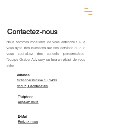
Contactez-nous
Nous sommes impatients de vous entendre ! Que
vous ayez des questions sur nos services ou que
vous souhaitiez des conseils personnalisés,
l'équipe Graber Advisory se fera un plaisir de vous
aider.
A
dresse
Schaanerstrasse 13,
9490
Vaduz,
Liechtenstein
Téléphone
Appelez-nous
E-Mail
Ecrivez-nous